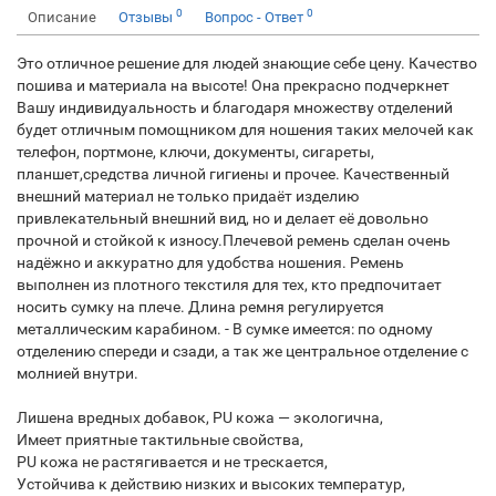
0
0
Описание
Отзывы
Вопрос - Ответ
Это отличное решение для людей знающие себе цену. Качество
пошива и материала на высоте! Она прекрасно подчеркнет
Вашу индивидуальность и благодаря множеству отделений
будет отличным помощником для ношения таких мелочей как
телефон, портмоне, ключи, документы, сигареты,
планшет,средства личной гигиены и прочее.
Качественный
внешний материал не только придаёт изделию
привлекательный внешний вид, но и делает её довольно
прочной и стойкой к износу.Плечевой ремень сделан очень
надёжно и аккуратно для удобства ношения. Ремень
выполнен из плотного текстиля для тех, кто предпочитает
носить сумку на плече. Длина ремня регулируется
металлическим карабином.
- В сумке имеется: по одному
отделению спереди и сзади, а так же центральное отделение с
молнией внутри.
Лишена вредных добавок, PU кожа — экологична,
Имеет приятные тактильные свойства,
PU кожа не растягивается и не трескается,
Устойчива к действию низких и высоких температур,