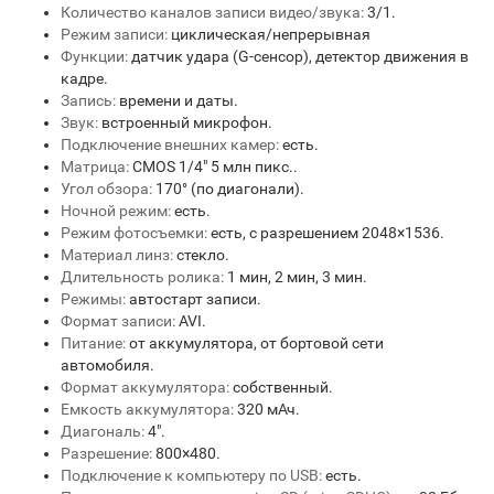
Количество каналов записи видео/звука:
3/1.
Режим записи:
циклическая/непрерывная
Функции:
датчик удара (G-сенсор), детектор движения в
кадре.
Запись:
времени и даты.
Звук:
встроенный микрофон.
Подключение внешних камер:
есть.
Матрица:
CMOS 1/4" 5 млн пикс..
Угол обзора:
170° (по диагонали).
Ночной режим:
есть.
Режим фотосъемки:
есть, с разрешением 2048×1536.
Материал линз:
стекло.
Длительность ролика:
1 мин, 2 мин, 3 мин.
Режимы:
автостарт записи.
Формат записи:
AVI.
Питание:
от аккумулятора, от бортовой сети
автомобиля.
Формат аккумулятора:
собственный.
Емкость аккумулятора:
320 мАч.
Диагональ:
4".
Разрешение:
800×480.
Подключение к компьютеру по USB:
есть.