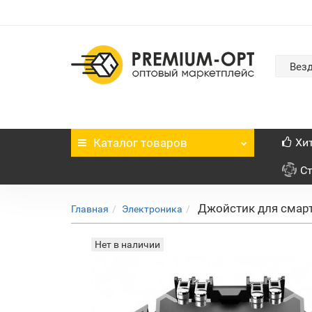
Вез
Каталог
товаров
Хи
С
Джойстик для смар
Главная
Электроника
Нет в наличии