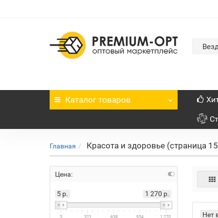
Вез
Каталог
товаров
Хи
С
Красота и здоровье (страница 15
Главная
Цена:
5 р.
1 270 р.
Нет 
5
321
638
954
1 270