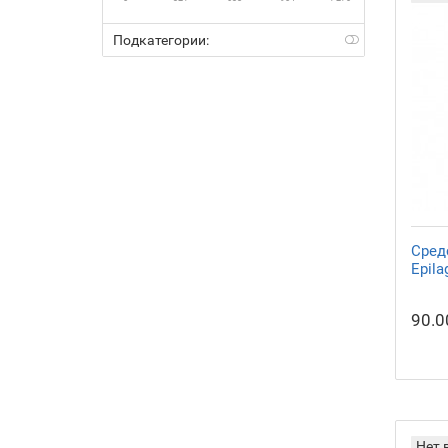
Подкатегории:
Сред
Epila
90.0
Нет 