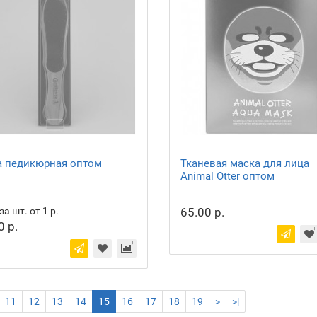
а педикюрная оптом
Тканевая маска для лица
Animal Otter оптом
за шт. от 1 р.
65.00 р.
0 р.
11
12
13
14
15
16
17
18
19
>
>|