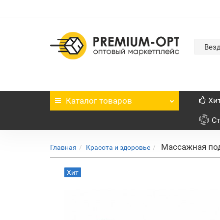
Вез
Каталог
товаров
Хи
С
Массажная под
Главная
Красота и здоровье
Хит