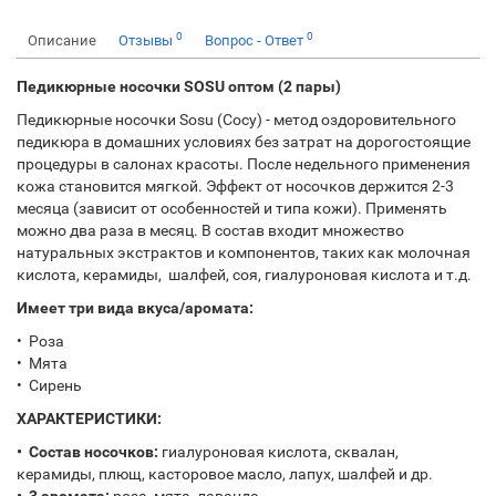
0
0
Описание
Отзывы
Вопрос - Ответ
Педикюрные носочки SOSU оптом (2 пары)
Педикюрные носочки Sosu (Сосу) - метод оздоровительного
педикюра в домашних условиях без затрат на дорогостоящие
процедуры в салонах красоты. После недельного применения
кожа становится мягкой. Эффект от носочков держится 2-3
месяца (зависит от особенностей и типа кожи). Применять
можно два раза в месяц. В состав входит множество
натуральных экстрактов и компонентов, таких как молочная
кислота, керамиды, шалфей, соя, гиалуроновая кислота и т.д.
Имеет три вида вкуса/аромата:
• Роза
• Мята
• Сирень
ХАРАКТЕРИСТИКИ:
• Состав носочков:
гиалуроновая кислота, сквалан,
керамиды, плющ, касторовое масло, лапух, шалфей и др.