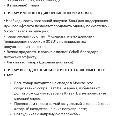
•
3 аромата:
роза, мята, лаванда
• В упаковке:
1 пара
ПОЧЕМУ ИМЕННО ПЕДИКЮРНЫЕ НОСОЧКИ SOSU?
•
Необходимость повторной покупки "Sosu"для поддержания
нужного эффекта позволяет продавать одному покупателю 2-
5 комплектов за один раз;
•
Товар рекламируют по TV, следовательно доверие к
"педикюрным носочкам SOSU" у потенциальных
покупательниц высокое;
•
Вожно продавать в связке с пилкой Scholl, благодаря
похожему эффекту;
•
Легкий вес товара (дешевая доставка).
ПОЧЕМУ ВЫГОДНО ПРИОБРЕСТИ ЭТОТ ТОВАР ИМЕННО У
НАС?
Весь товар находится на складе в Москве, что
существенно сокращает Ваше время, избавляя от
долгого ожидания товара из Китая, Вы не пропустите
высокий спрос;
Предлагаем только самый актуальный и ходовой товар,
который находятся на пике популярности;
Сотрудничаем напрямую с фабриками-