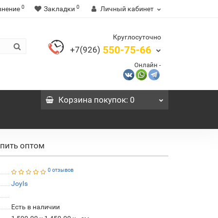
0
0
внение
Закладки
Личный кабинет
Круглосуточно
550-75-66
+7(926)
Онлайн -
Корзина
покупок
: 0
упить оптом
0 отзывов
JoyIs
Есть в наличии