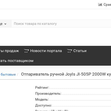
Сра
де
ты продаж
Новости портала
Статьи
тать поставщиком
Отпариватель ручной JoyIs JI-505P 2000W к
и бытовые
Рейтинг:
Производитель:
Модель:
Доступно: