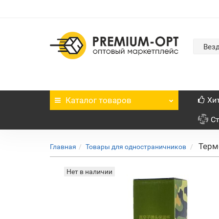
Вез
Каталог
товаров
Хи
С
Терм
Главная
Товары для одностраничников
Нет в наличии