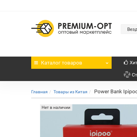
Вез
Каталог
товаров
Хи
С
Power Bank Ipipo
Главная
Товары из Китая
Нет в наличии