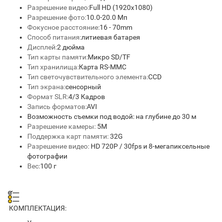
Разрешение видео:
Full HD (1920x1080)
Разрешение фото:
10.0-20.0 Мп
Фокусное расстояние:
16 - 70mm
Способ питания:
литиевая батарея
Дисплей:
2 дюйма
Тип карты памяти:
Микро SD/TF
Тип хранилища:
Карта RS-MMC
Тип светочувствительного элемента:
CCD
Тип экрана:
сенсорный
Формат SLR:
4/3 Кадров
Запись форматов:
AVI
Возможность съемки под водой: на глубине до 30 м
Разрешение камеры:
5М
Поддержка карт памяти:
32G
Разрешение видео:
HD 720P / 30fps и 8-мегапиксельные
фотографии
Вес:
100 г
КОМПЛЕКТАЦИЯ: